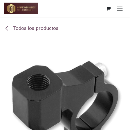
Ir al contenido
Todos los productos