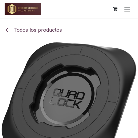
Ir al contenido
Todos los productos