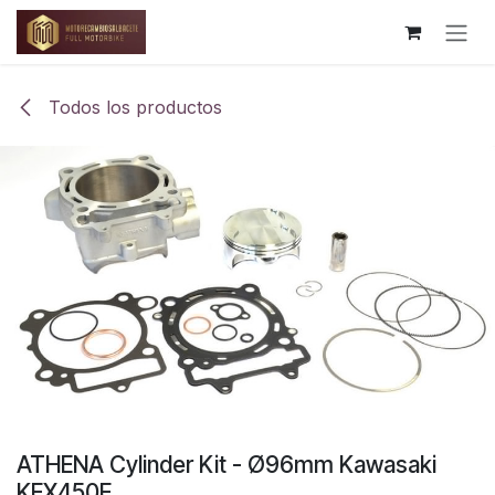
Ir al contenido
Todos los productos
ATHENA Cylinder Kit - Ø96mm Kawasaki
KFX450F