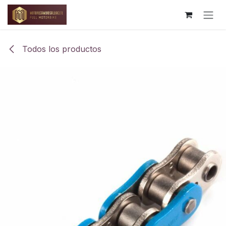
Ir al contenido
Todos los productos