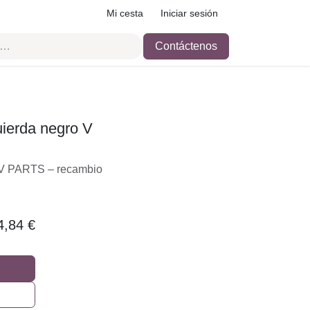
Mi cesta
Iniciar sesión
Contáctenos
uierda negro V
gro V PARTS –
ecuado.
4,84
€