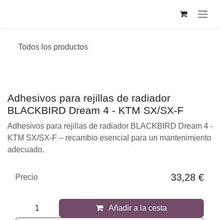
Ir al contenido
Todos los productos