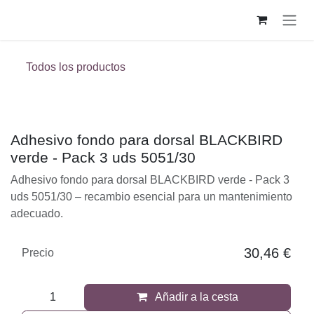
Ir al contenido
Todos los productos