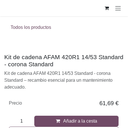
Ir al contenido
Todos los productos