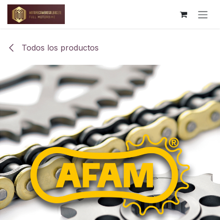
Ir al contenido
Todos los productos