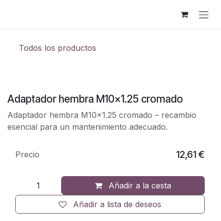
Ir al contenido
Todos los productos