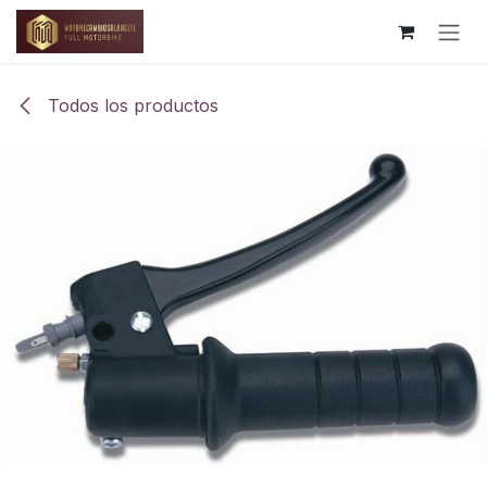
Ir al contenido
Todos los productos