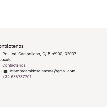
ontáctenos
Pol. Ind. Campollano, C/ B nº100, 02007
bacete
Contáctenos
motorecambiosalbacete@gmail.com
+34 638737701