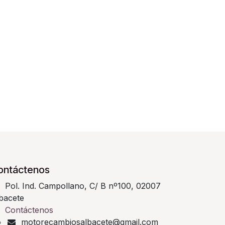
ontáctenos
Pol. Ind. Campollano, C/ B nº100, 02007
bacete
Contáctenos
motorecambiosalbacete@gmail.com