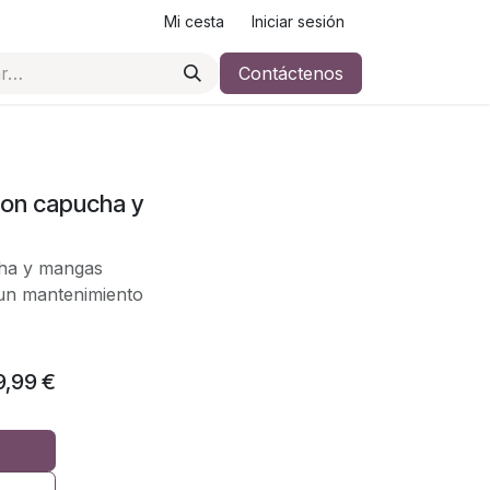
Mi cesta
Iniciar sesión
Contáctenos
 con capucha y
cha y mangas
 un mantenimiento
9,99
€