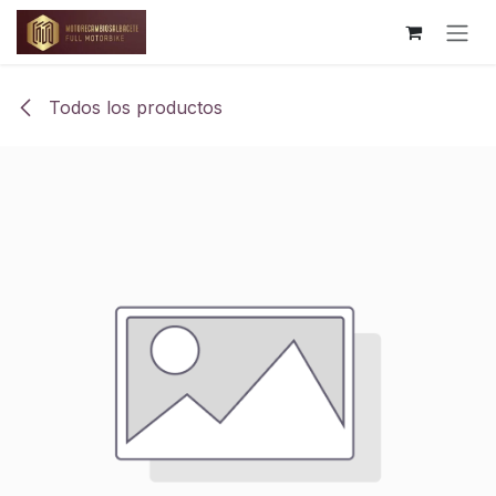
Ir al contenido
Todos los productos